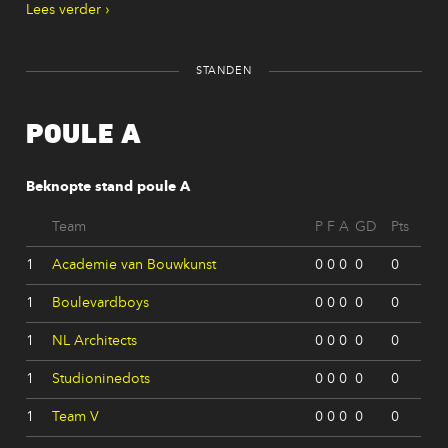
Lees verder
STANDEN
POULE A
Beknopte stand poule A
Team
P
F
A
GD
Pts
1
Academie van Bouwkunst
0
0
0
0
0
1
Boulevardboys
0
0
0
0
0
1
NL Architects
0
0
0
0
0
1
Studioninedots
0
0
0
0
0
1
Team V
0
0
0
0
0