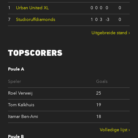
1
Urban United XL
0
0
0
0
0
7
Studioruffdiamonds
1
0
3
-3
0
Uitgebreide stand
TOPSCORERS
Poule A
Speler
Goals
Roel Verweij
25
Tom Kalkhuis
19
Itamar Ben-Ami
18
Volledige lijst
Poule B