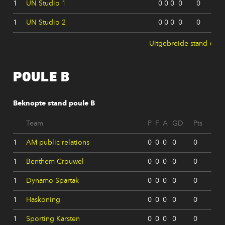
1
UN Studio 1
0
0
0
0
0
1
UN Studio 2
0
0
0
0
0
Uitgebreide stand
POULE B
Beknopte stand poule B
Team
P
F
A
GD
Pts
1
AM public relations
0
0
0
0
0
1
Benthem Crouwel
0
0
0
0
0
1
Dynamo Spartak
0
0
0
0
0
1
Haskoning
0
0
0
0
0
1
Sporting Karsten
0
0
0
0
0