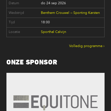
do 24 sep 2026
Benthem Crouwel — Sporting Karsten
18:00
Sporthal Calvijn
Volledig programma
ONZE SPONSOR