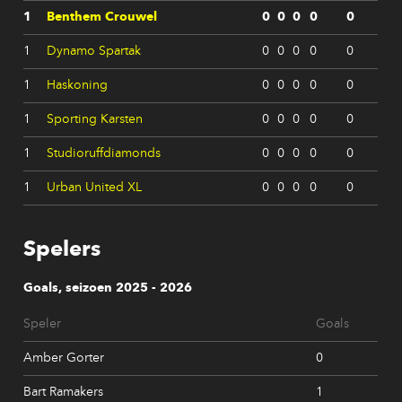
1
Benthem Crouwel
0
0
0
0
0
1
Dynamo Spartak
0
0
0
0
0
1
Haskoning
0
0
0
0
0
1
Sporting Karsten
0
0
0
0
0
1
Studioruffdiamonds
0
0
0
0
0
1
Urban United XL
0
0
0
0
0
Spelers
Goals, seizoen 2025 - 2026
Speler
Goals
Amber Gorter
0
Bart Ramakers
1