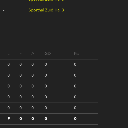
-
Sporthal Zuid Hal 3
L
F
A
GD
Pts
0
0
0
0
0
0
0
0
0
0
0
0
0
0
0
0
0
0
0
0
0
0
0
0
0
P
0
0
0
0