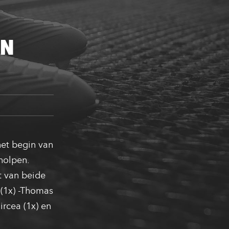
UN
het begin van
holpen.
t van beide
 (1x) -Thomas
ircea (1x) en