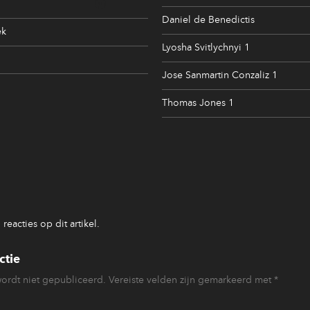
Daniel de Benedictis
ek
Lyosha Svitlychnyi 1
Jose Sanmartin Conzaliz 1
Thomas Jones 1
reacties op dit artikel.
ctie
wordt niet gepubliceerd.
Vereiste velden zijn gemarkeerd met
*