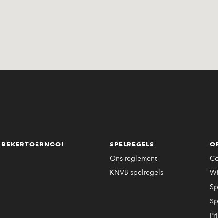
BEKERTOERNOOI
SPELREGELS
O
Ons reglement
Co
KNVB spelregels
Wi
Sp
Sp
Pr