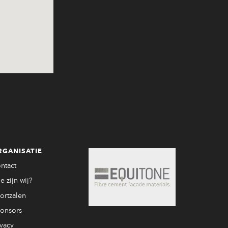
RGANISATIE
ntact
e zijn wij?
ortzalen
onsors
ivacy