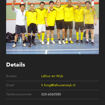
Details
Bureau
Lafour en Wijk
Email
h.fung@lafourenwijk.nl
Telefoonnummer
020-6060580