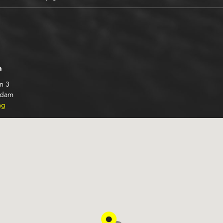
n
n 3
rdam
ng