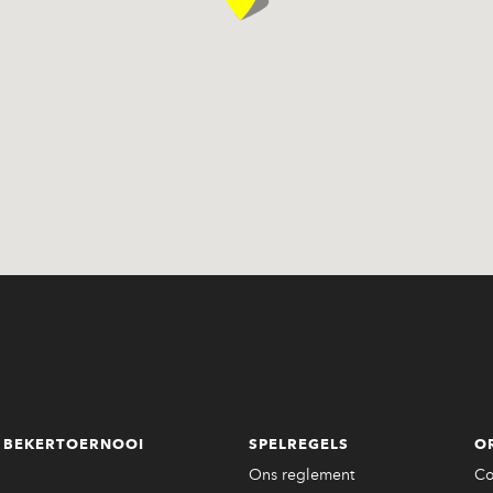
BEKERTOERNOOI
SPELREGELS
O
Ons reglement
Co