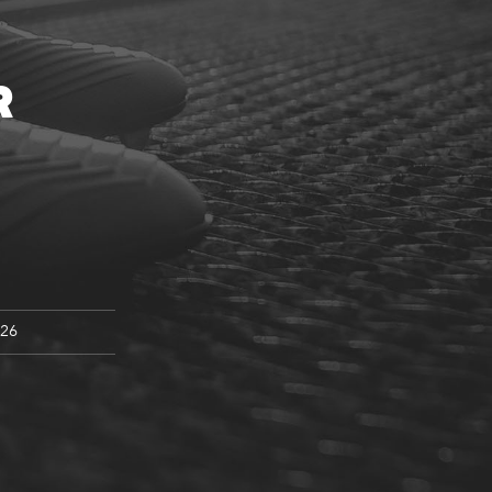
R
026